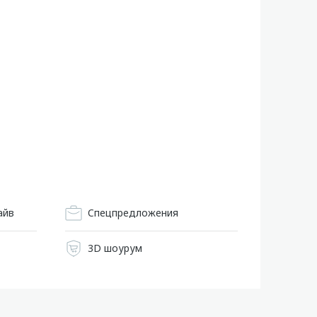
айв
Cпецпредложения
3D шоурум