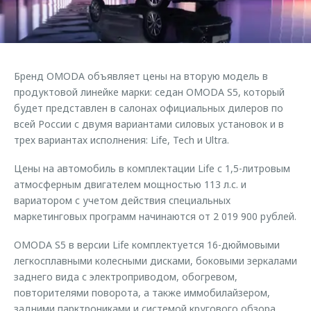
Страхование
Дополнительная техническая поддержка
Обратная связь
Кредитный калькулятор
Руководства по эксплуатации
Клиентская поддержка
Аксессуары
Бренд OMODA объявляет цены на вторую модель в
O&J Автоклуб
Одежда и сувениры
продуктовой линейке марки: седан OMODA S5, который
Оригинальные аксессуары
Клуб владельцев OMODA
будет представлен в салонах официальных дилеров по
всей России с двумя вариантами силовых установок и в
Запчасти
Приложение O&J
трех вариантах исполнения: Life, Tech и Ultra.
Трейд-ин
Аксессуары
Цены на автомобиль в комплектации Life с 1,5-литровым
Калькулятор трейд-ин
Одежда и сувениры
атмосферным двигателем мощностью 113 л.с. и
вариатором с учетом действия специальных
Оригинальные аксессуары
маркетинговых программ начинаются от 2 019 900 рублей.
Запчасти
OMODA S5 в версии Life комплектуется 16-дюймовыми
легкосплавными колесными дисками, боковыми зеркалами
заднего вида с электроприводом, обогревом,
повторителями поворота, а также иммобилайзером,
задними парктрониками и системой кругового обзора.