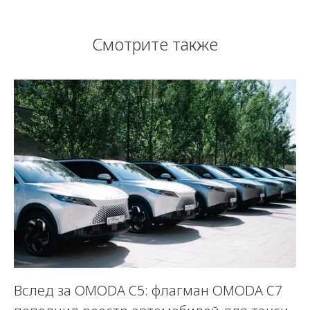
Смотрите также
Вслед за OMODA C5: флагман OMODA C7
С