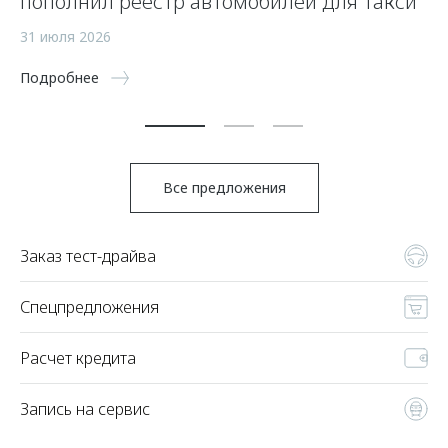
пополнил реестр автомобилей для такси
п
а
31 июля 2026
5 
Подробнее
По
Все предложения
Заказ тест-драйва
Спецпредложения
Расчет кредита
Запись на сервис