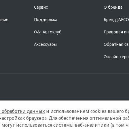
азделе «Кредит на покупку автомобиля у дилера» на сайте банка
https://al
Сервис
О бренде
728168971 ОГРН 1027700067328 место нахождение 107078, г. Москва, ул. Ка
ание
Поддержка
Бренд JAEC
O&J Автоклуб
Правовая и
Аксессуары
Обратная св
Онлайн-сер
 обработки данных
и использованием cookies вашего бр
настройках браузера. Для обеспечения оптимальной ра
 могут использоваться системы веб-аналитики (в том 
нтакты
Правовая информация