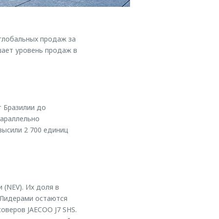
глобальных продаж за
шает уровень продаж в
т Бразилии до
Параллельно
высили 2 700 единиц
 (NEV). Их доля в
 Лидерами остаются
соверов JAECOO J7 SHS.