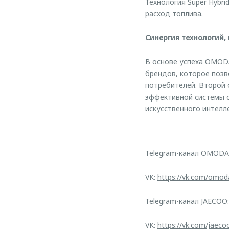
Технология Super Hybr
расход топлива.
Синергия технологий,
В основе успеха OMODA
брендов, которое поз
потребителей. Второй 
эффективной системы с
искусственного интелл
Telegram-канал OMODA
VK:
https://vk.com/omod
Telegram-канал JAECOO
VK:
https://vk.com/jaeco