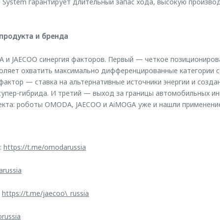
id System гарантирует длительный запас хода, высокую произво
 продукта и бренда
 и JAECOO синергия факторов. Первый — четкое позициониров
воляет охватить максимально дифференцированные категории 
фактор — ставка на альтернативные источники энергии и созда
упер-гибрида. И третий — выход за границы автомобильных ин
екта: роботы OMODA, JAECOO и AiMOGA уже и нашли применение
:
https://t.me/omodarussia
arussia
:
https://t.me/jaecoo\_russia
orussia