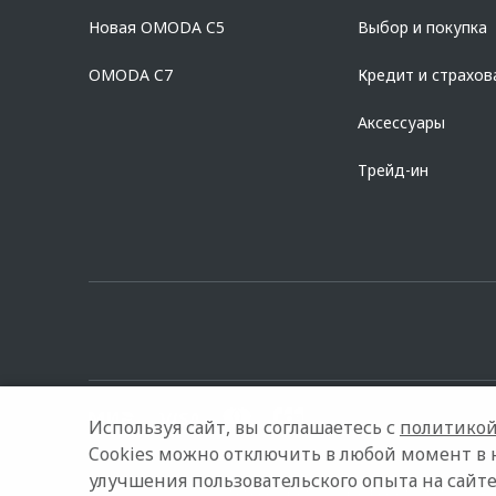
дилерских центрах «Omoda». Изучите все условия кредита в р
Новая OMODA C5
Выбор и покупка
platformId=alfasite
Кредит предоставляет АО Альфа-Банк. ИНН 7
Предложение ограничено и не является публичной офертой.
OMODA C7
Кредит и страхов
Аксессуары
Трейд-ин
Используя сайт, вы соглашаетесь с
политикой
Cookies можно отключить в любой момент в 
улучшения пользовательского опыта на сайте
© 2026 Сатурн
Модельный ряд
Архивные модели
Ко