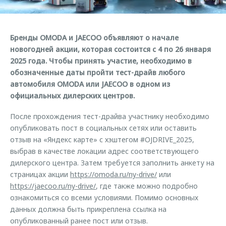
Страхование
Дополнительная техническая поддержка
Обратная связь
Кредитный калькулятор
Руководства по эксплуатации
Бренды OMODA и JAECOO объявляют о начале
Клиентская поддержка
Аксессуары
новогодней акции, которая состоится с 4 по 26 января
O&J Автоклуб
2025 года. Чтобы принять участие, необходимо в
Одежда и сувениры
обозначенные даты пройти тест-драйв любого
Оригинальные аксессуары
Клуб владельцев OMODA
автомобиля OMODA или JAECOO в одном из
Запчасти
Приложение O&J
официальных дилерских центров.
Трейд-ин
Аксессуары
После прохождения тест-драйва участнику необходимо
опубликовать пост в социальных сетях или оставить
Калькулятор трейд-ин
Одежда и сувениры
отзыв на «Яндекс карте» с хэштегом #OJDRIVE_2025,
Оригинальные аксессуары
выбрав в качестве локации адрес соответствующего
дилерского центра. Затем требуется заполнить анкету на
Запчасти
страницах акции
https://omoda.ru/ny-drive/
или
https://jaecoo.ru/ny-drive/
, где также можно подробно
ознакомиться со всеми условиями. Помимо основных
данных должна быть прикреплена ссылка на
опубликованный ранее пост или отзыв.