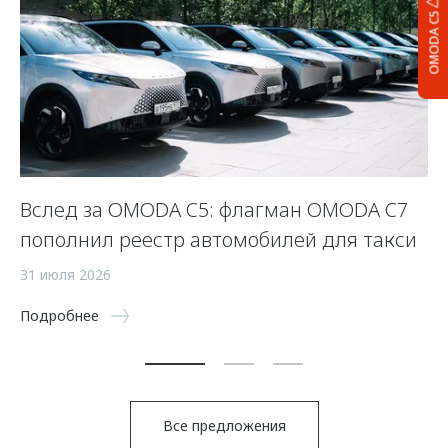
OMODA C5
Вслед за OMODA C5: флагман OMODA C7
С
пополнил реестр автомобилей для такси
п
а
31 июля 2026
5 
Подробнее
По
Все предложения