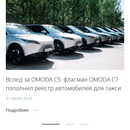
Вслед за OMODA C5: флагман OMODA C7
С
пополнил реестр автомобилей для такси
п
а
31 июля 2026
5 
Подробнее
По