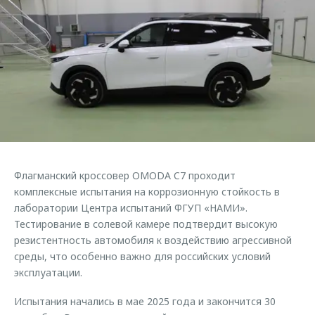
Страхование
Дополнительная техническая поддержка
Обратная связь
Кредитный калькулятор
Руководства по эксплуатации
Клиентская поддержка
Аксессуары
O&J Автоклуб
Одежда и сувениры
Оригинальные аксессуары
Клуб владельцев OMODA
Запчасти
Приложение O&J
Трейд-ин
Аксессуары
Флагманский кроссовер OMODA C7 проходит
Калькулятор трейд-ин
Одежда и сувениры
комплексные испытания на коррозионную стойкость в
Оригинальные аксессуары
лаборатории Центра испытаний ФГУП «НАМИ».
Тестирование в солевой камере подтвердит высокую
Запчасти
резистентность автомобиля к воздействию агрессивной
среды, что особенно важно для российских условий
эксплуатации.
Испытания начались в мае 2025 года и закончится 30