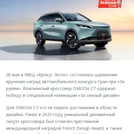
Страхование
Дополнительная техническая поддержка
Обратная связь
Кредитный калькулятор
Руководства по эксплуатации
Клиентская поддержка
Аксессуары
O&J Автоклуб
Одежда и сувениры
Оригинальные аксессуары
Клуб владельцев OMODA
Запчасти
Приложение O&J
Трейд-ин
Аксессуары
26 мая в МВЦ «Крокус Экспо» состоялась церемония
Калькулятор трейд-ин
Одежда и сувениры
вручения наград автомобильного конкурса Гран-при «За
Оригинальные аксессуары
рулем». Флагманский кроссовер OMODA C7 одержал
победу в специальной номинации «За смелый дизайн».
Запчасти
Для OMODA C7 это не первое достижение в области
дизайна. Ранее в 2025 году уникальный динамичный
силуэт кроссовера был отмечен престижной
международной наградой French Design Award, а также