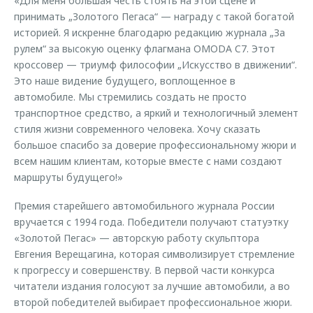
«Для меня большая честь стоять на этой сцене и
принимать „Золотого Пегаса“ — награду с такой богатой
историей. Я искренне благодарю редакцию журнала „За
рулем“ за высокую оценку флагмана OMODA C7. Этот
кроссовер — триумф философии „Искусство в движении“.
Это наше видение будущего, воплощенное в
автомобиле. Мы стремились создать не просто
транспортное средство, а яркий и технологичный элемент
стиля жизни современного человека. Хочу сказать
большое спасибо за доверие профессиональному жюри и
всем нашим клиентам, которые вместе с нами создают
маршруты будущего!»
Премия старейшего автомобильного журнала России
вручается с 1994 года. Победители получают статуэтку
«Золотой Пегас» — авторскую работу скульптора
Евгения Верещагина, которая символизирует стремление
к прогрессу и совершенству. В первой части конкурса
читатели издания голосуют за лучшие автомобили, а во
второй победителей выбирает профессиональное жюри.