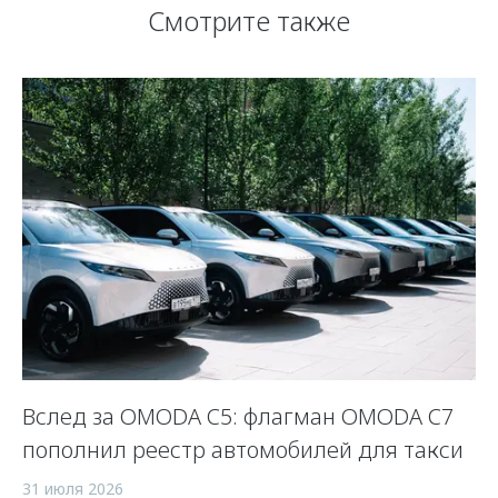
Смотрите также
 и
Вслед за OMODA C5: флагман OMODA C7
С
пополнил реестр автомобилей для такси
п
а
31 июля 2026